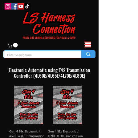
Electronic Automatic using T42 Transmission
Controller (4L60E/4L65E/4L70E/4L80E)
Gen 4 58x Electronic /
Gen 4 58x Electronic /
4L60E 4L80E Transmission
4L60E 4L80E Transmission