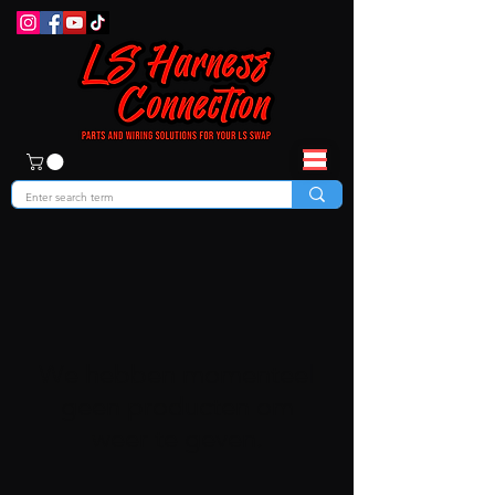
We hebben momenteel
geen producten om
weer te geven.