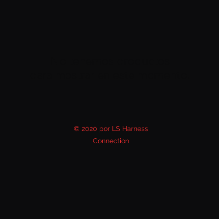
No tenemos productos
para mostrar en este momento.
© 2020 por LS Harness
Connection