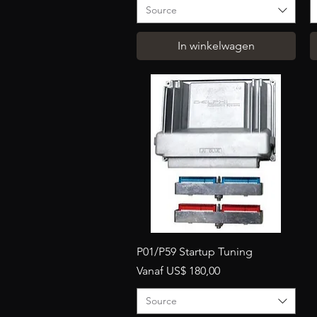
Source
In winkelwagen
Snel overzicht
P01/P59 Startup Tuning
Verkoopprijs
Vanaf
US$ 180,00
Source