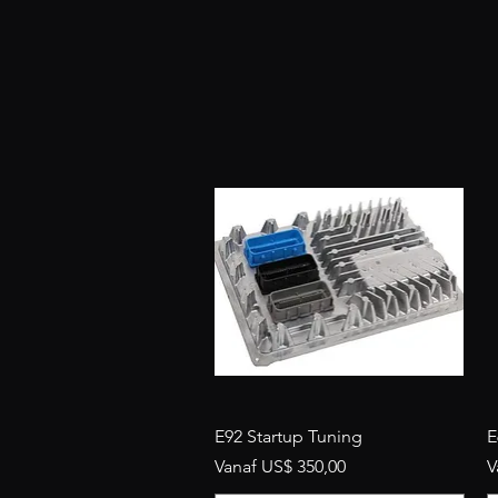
Snel overzicht
E92 Startup Tuning
E
Verkoopprijs
V
Vanaf
US$ 350,00
V