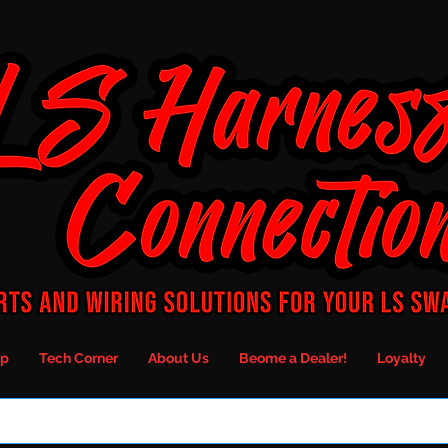
p
Tech Corner
About Us
Beome a Dealer!
Loyalty